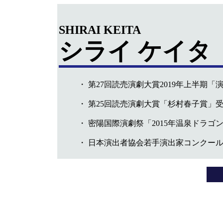
SHIRAI KEITA
シライ ケイタ
・
第27回読売演劇大賞2019年上半期「
・
第25回読売演劇大賞「杉村春子賞」
・
密陽国際演劇祭「2015年温泉ドラゴ
・
日本演出者協会若手演出家コンクール